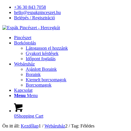
+36 30 843 7058
hello@espakpinceszet.hu
Belépés / Regisztráció
Pincészet
Borkóstolás
Látogasson el hozzánk
Gyakori kérdések
Időpont foglalás
Webáruház
Ajánlott Boraink
Boraink
Kiemelt borcsomagok
Borcsomagok
Kapcsolat
Menu
Menu
0
Shopping Cart
Ön itt áll:
Kezdőlap
1
/
Webáruház
2
/
Tag: Félédes