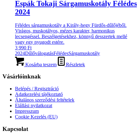
Espák Tokaji Sárgamuskotály Félédes
2024
Félédes sárgamuskotály a Király-hegy Fürdős-dűlőjéből.
Virágos, muskotályos, mézes karakter, harmonikus
lecsengéssel. Beszélgetésekhez, könnyű desszertek mellé
vagy egy nyugodt estére.
3 990
Ft
2024
Dűlőválogatás
Félédes
Sárgamuskotály
Kosárba teszem
Részletek
Vásárlóinknak
Belépés / Regisztráció
Adatkezelési tájékoztató
Általános szerződési feltételek
Elállási nyilatkozat
Impresszum
Cookie Kezelés (EU)
Kapcsolat