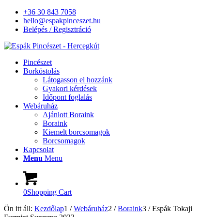
+36 30 843 7058
hello@espakpinceszet.hu
Belépés / Regisztráció
Pincészet
Borkóstolás
Látogasson el hozzánk
Gyakori kérdések
Időpont foglalás
Webáruház
Ajánlott Boraink
Boraink
Kiemelt borcsomagok
Borcsomagok
Kapcsolat
Menu
Menu
0
Shopping Cart
Ön itt áll:
Kezdőlap
1
/
Webáruház
2
/
Boraink
3
/
Espák Tokaji