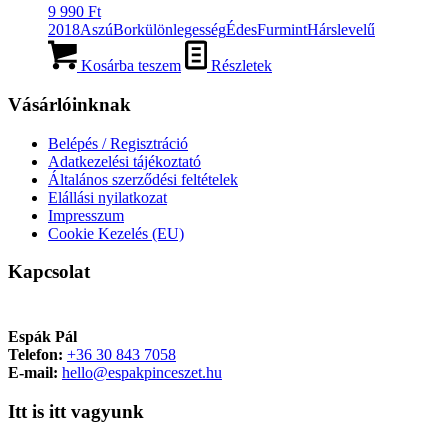
9 990
Ft
2018
Aszú
Borkülönlegesség
Édes
Furmint
Hárslevelű
Kosárba teszem
Részletek
Vásárlóinknak
Belépés / Regisztráció
Adatkezelési tájékoztató
Általános szerződési feltételek
Elállási nyilatkozat
Impresszum
Cookie Kezelés (EU)
Kapcsolat
Espák Pál
Telefon:
+36 30 843 7058
E-mail:
hello@espakpinceszet.hu
Itt is itt vagyunk