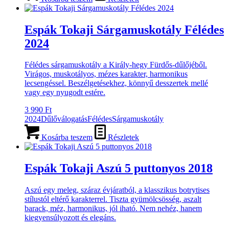
Espák Tokaji Sárgamuskotály Félédes
2024
Félédes sárgamuskotály a Király-hegy Fürdős-dűlőjéből.
Virágos, muskotályos, mézes karakter, harmonikus
lecsengéssel. Beszélgetésekhez, könnyű desszertek mellé
vagy egy nyugodt estére.
3 990
Ft
2024
Dűlőválogatás
Félédes
Sárgamuskotály
Kosárba teszem
Részletek
Espák Tokaji Aszú 5 puttonyos 2018
Aszú egy meleg, száraz évjáratból, a klasszikus botrytises
stílustól eltérő karakterrel. Tiszta gyümölcsösség, aszalt
barack, méz, harmonikus, jól iható. Nem nehéz, hanem
kiegyensúlyozott és elegáns.