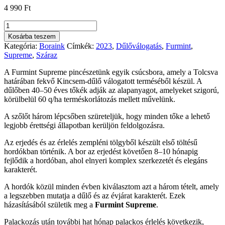
4 990
Ft
Espák
Tokaji
Kosárba teszem
Furmint
Kategória:
Boraink
Címkék:
2023
,
Dűlőválogatás
,
Furmint
,
Supreme
Supreme
,
Száraz
2023
mennyiség
A Furmint Supreme pincészetünk egyik csúcsbora, amely a Tolcsva
határában fekvő Kincsem-dűlő válogatott terméséből készül. A
dűlőben 40–50 éves tőkék adják az alapanyagot, amelyeket szigorú,
körülbelül 60 q/ha terméskorlátozás mellett művelünk.
A szőlőt három lépcsőben szüreteljük, hogy minden tőke a lehető
legjobb érettségi állapotban kerüljön feldolgozásra.
Az erjedés és az érlelés zempléni tölgyből készült első töltésű
hordókban történik. A bor az erjedést követően 8–10 hónapig
fejlődik a hordóban, ahol elnyeri komplex szerkezetét és elegáns
karakterét.
A hordók közül minden évben kiválasztom azt a három tételt, amely
a legszebben mutatja a dűlő és az évjárat karakterét. Ezek
házasításából születik meg a
Furmint Supreme
.
Palackozás után további hat hónap palackos érlelés következik,