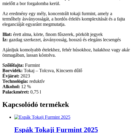
mielőtt a bor forgalomba kerül.
Az eredmény egy mély, koncentrált tokaji furmint, amely a
termőhely ásványosságát, a hordós érlelés komplexitását és a fajta
eleganciáját egyaránt megmutatja.
Illat:
érett alma, körte, finom fűszerek, pörkölt jegyek
Íz:
gazdag szerkezet, ásványosság, hosszú és elegáns lecsengés
Ajánljuk komolyabb ételekhez, fehér húsokhoz, halakhoz vagy akár
önmagában, lassan kóstolva.
Szőlőfajta:
Furmint
Borvidék:
Tokaj – Tolcsva, Kincsem dűlő
Évjárat:
2023
Technológia:
reduktív
Alkohol:
12 %
Palackméret:
0,75 l
Kapcsolódó termékek
Espák Tokaji Furmint 2025