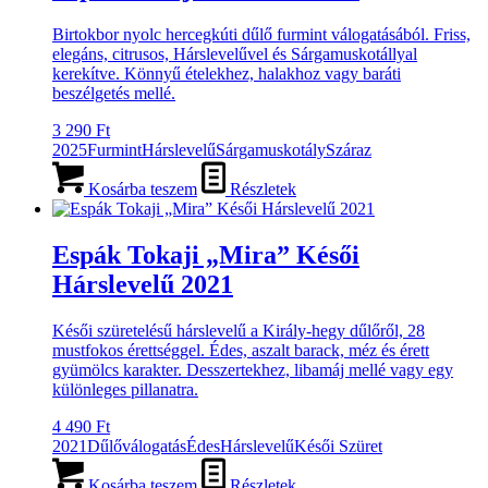
Birtokbor nyolc hercegkúti dűlő furmint válogatásából. Friss,
elegáns, citrusos, Hárslevelűvel és Sárgamuskotállyal
kerekítve. Könnyű ételekhez, halakhoz vagy baráti
beszélgetés mellé.
3 290
Ft
2025
Furmint
Hárslevelű
Sárgamuskotály
Száraz
Kosárba teszem
Részletek
Espák Tokaji „Mira” Késői
Hárslevelű 2021
Késői szüretelésű hárslevelű a Király-hegy dűlőről, 28
mustfokos érettséggel. Édes, aszalt barack, méz és érett
gyümölcs karakter. Desszertekhez, libamáj mellé vagy egy
különleges pillanatra.
4 490
Ft
2021
Dűlőválogatás
Édes
Hárslevelű
Késői Szüret
Kosárba teszem
Részletek