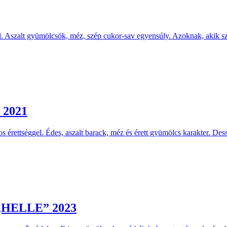
. Aszalt gyümölcsök, méz, szép cukor-sav egyensúly. Azoknak, akik szer
 2021
s érettséggel. Édes, aszalt barack, méz és érett gyümölcs karakter. Des
e „HELLE” 2023