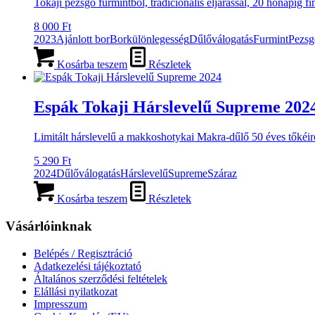
Tokaji pezsgő furmintból, tradicionális eljárással, 20 hónapig 
8 000
Ft
2023
Ajánlott bor
Borkülönlegesség
Dűlőválogatás
Furmint
Pezsg
Kosárba teszem
Részletek
Espák Tokaji Hárslevelű Supreme 202
Limitált hárslevelű a makkoshotykai Makra-dűlő 50 éves tőkéi
5 290
Ft
2024
Dűlőválogatás
Hárslevelű
Supreme
Száraz
Kosárba teszem
Részletek
Vásárlóinknak
Belépés / Regisztráció
Adatkezelési tájékoztató
Általános szerződési feltételek
Elállási nyilatkozat
Impresszum