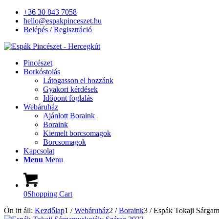
+36 30 843 7058
hello@espakpinceszet.hu
Belépés / Regisztráció
Pincészet
Borkóstolás
Látogasson el hozzánk
Gyakori kérdések
Időpont foglalás
Webáruház
Ajánlott Boraink
Boraink
Kiemelt borcsomagok
Borcsomagok
Kapcsolat
Menu
Menu
0
Shopping Cart
Ön itt áll:
Kezdőlap
1
/
Webáruház
2
/
Boraink
3
/
Espák Tokaji Sárgam