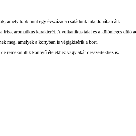
ik, amely több mint egy évszázada családunk tulajdonában áll.
 friss, aromatikus karakterét. A vulkanikus talaj és a különleges dűlő 
nnek meg, amelyek a kortyban is végigkísérik a bort.
if, de remekül illik könnyű ételekhez vagy akár desszertekhez is.