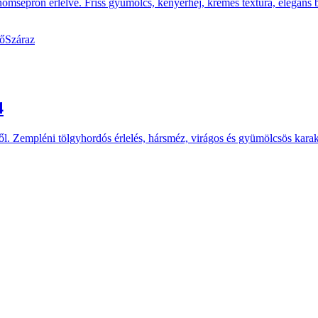
finomseprőn érlelve. Friss gyümölcs, kenyérhéj, krémes textúra, elegán
ő
Száraz
4
ről. Zempléni tölgyhordós érlelés, hársméz, virágos és gyümölcsös ka