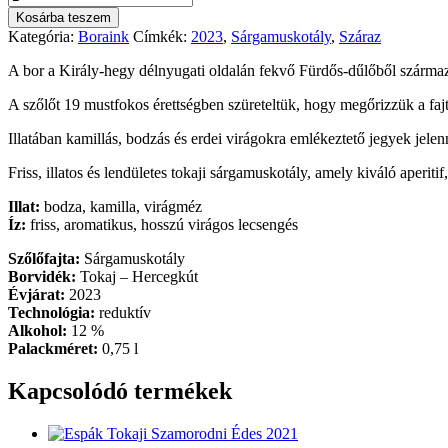
Tokaji
Kosárba teszem
Sárgamuskotály
Kategória:
Boraink
Címkék:
2023
,
Sárgamuskotály
,
Száraz
2023
mennyiség
A bor a Király-hegy délnyugati oldalán fekvő Fürdős-dűlőből származ
A szőlőt 19 mustfokos érettségben szüreteltük, hogy megőrizzük a fajta
Illatában kamillás, bodzás és erdei virágokra emlékeztető jegyek jele
Friss, illatos és lendületes tokaji sárgamuskotály, amely kiváló aperit
Illat:
bodza, kamilla, virágméz
Íz:
friss, aromatikus, hosszú virágos lecsengés
Szőlőfajta:
Sárgamuskotály
Borvidék:
Tokaj – Hercegkút
Évjárat:
2023
Technológia:
reduktív
Alkohol:
12 %
Palackméret:
0,75 l
Kapcsolódó termékek