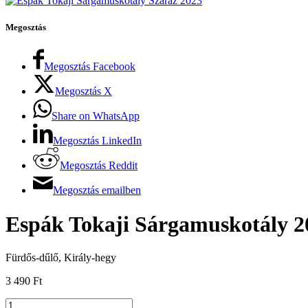
Megosztás
Megosztás Facebook
Megosztás X
Share on WhatsApp
Megosztás LinkedIn
Megosztás Reddit
Megosztás emailben
Espák Tokaji Sárgamuskotály 2
Fürdős-dűlő, Király-hegy
3 490
Ft
Espák