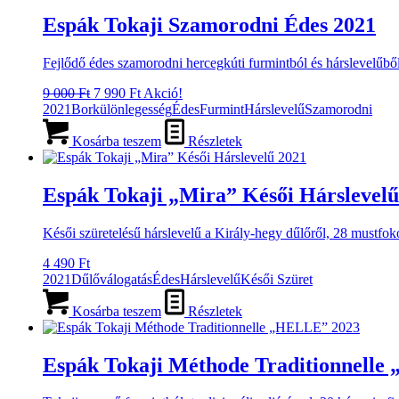
Espák Tokaji Szamorodni Édes 2021
Fejlődő édes szamorodni hercegkúti furmintból és hárslevelűből
Original
Current
9 000
Ft
7 990
Ft
Akció!
price
price
2021
Borkülönlegesség
Édes
Furmint
Hárslevelű
Szamorodni
was:
is:
9
7
Kosárba teszem
Részletek
000 Ft.
990 Ft.
Espák Tokaji „Mira” Késői Hárslevelű
Késői szüretelésű hárslevelű a Király-hegy dűlőről, 28 mustfoko
4 490
Ft
2021
Dűlőválogatás
Édes
Hárslevelű
Késői Szüret
Kosárba teszem
Részletek
Espák Tokaji Méthode Traditionnell