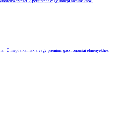
s buborékszerkezet. Aperitifként vagy ünnepi alkalmakhoz.
rakter. Ünnepi alkalmakra vagy prémium gasztronómiai élményekhez.