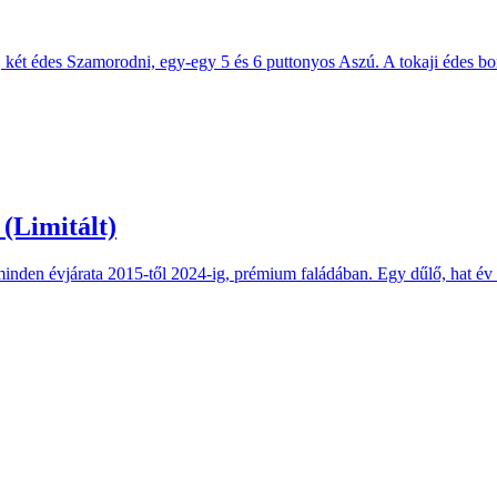
 két édes Szamorodni, egy-egy 5 és 6 puttonyos Aszú. A tokaji édes bor
(Limitált)
 minden évjárata 2015-től 2024-ig, prémium faládában. Egy dűlő, hat é