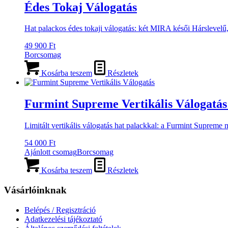
Édes Tokaj Válogatás
Hat palackos édes tokaji válogatás: két MIRA késői Hárslevelű,
49 900
Ft
Borcsomag
Kosárba teszem
Részletek
Furmint Supreme Vertikális Válogatás 
Limitált vertikális válogatás hat palackkal: a Furmint Supreme
54 000
Ft
Ajánlott csomag
Borcsomag
Kosárba teszem
Részletek
Vásárlóinknak
Belépés / Regisztráció
Adatkezelési tájékoztató