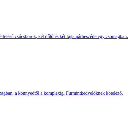
elésű csúcsborok, két dűlő és két fajta párbeszéde egy csomagban.
omagban, a könnyedtől a komplexig. Furmintkedvelőknek kötelező.