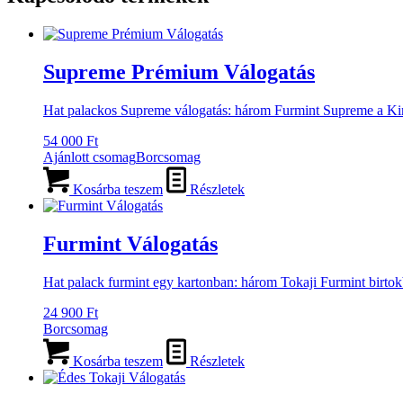
Supreme Prémium Válogatás
Hat palackos Supreme válogatás: három Furmint Supreme a Kinc
54 000
Ft
Ajánlott csomag
Borcsomag
Kosárba teszem
Részletek
Furmint Válogatás
Hat palack furmint egy kartonban: három Tokaji Furmint birto
24 900
Ft
Borcsomag
Kosárba teszem
Részletek