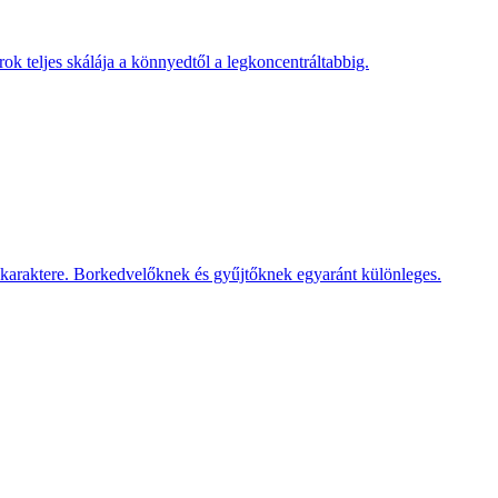
ok teljes skálája a könnyedtől a legkoncentráltabbig.
v karaktere. Borkedvelőknek és gyűjtőknek egyaránt különleges.