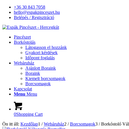
+36 30 843 7058
hello@espakpinceszet.hu
Belépés / Regisztráció
Pincészet
Borkóstolás
Látogasson el hozzánk
Gyakori kérdések
Időpont foglalás
Webáruház
Ajánlott Boraink
Boraink
Kiemelt borcsomagok
Borcsomagok
Kapcsolat
Menu
Menu
0
Shopping Cart
Ön itt áll:
Kezdőlap
1
/
Webáruház
2
/
Borcsomagok
3
/
Borkóstoló Válo