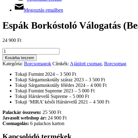
Megosztás emailben
Espák Borkóstoló Válogatás (Bes
24 900
Ft
Borkóstoló
Válogatás
Kosárba teszem
(Bestseller)
Kategória:
Borcsomagok
Címkék:
Ajánlott csomag
,
Borcsomag
mennyiség
Tokaji Furmint 2024 – 3 500 Ft
Tokaji Sárgamuskotály száraz 2023 – 3 500 Ft
Tokaji Sárgamuskotály félédes 2024 – 4 000 Ft
Tokaji Furmint Supreme 2023 – 5 000 Ft
Tokaji Hárslevelű Supreme – 5 000 Ft
Tokaji ‘MIRA’ késői Hárslevelű 2021 – 4 500 Ft
Palackár összesen:
25 500 Ft
Javasolt webshop ár:
24 900 Ft
Csomagolás:
6 palackos karton
Kapcsolódó termékek