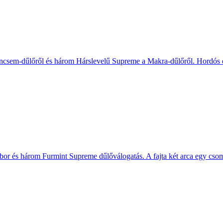
sem-dűlőről és három Hárslevelű Supreme a Makra-dűlőről. Hordós érl
kbor és három Furmint Supreme dűlőválogatás. A fajta két arca egy cs