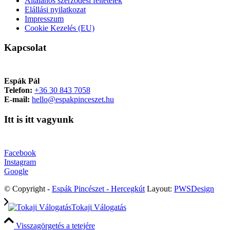
Általános szerződési feltételek
Elállási nyilatkozat
Impresszum
Cookie Kezelés (EU)
Kapcsolat
Espák Pál
Telefon:
+36 30 843 7058
E-mail:
hello@espakpinceszet.hu
Itt is itt vagyunk
Facebook
Instagram
Google
© Copyright -
Espák Pincészet - Hercegkút
Layout:
PWSDesign
Tokaji Válogatás
Visszagörgetés a tetejére