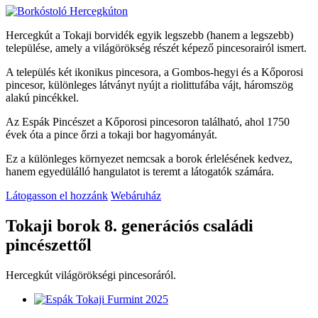
Hercegkút a Tokaji borvidék egyik legszebb (hanem a legszebb)
települése, amely a világörökség részét képező pincesorairól ismert.
A település két ikonikus pincesora, a Gombos-hegyi és a Kőporosi
pincesor, különleges látványt nyújt a riolittufába vájt, háromszög
alakú pincékkel.
Az Espák Pincészet a Kőporosi pincesoron található, ahol 1750
évek óta a pince őrzi a tokaji bor hagyományát.
Ez a különleges környezet nemcsak a borok érlelésének kedvez,
hanem egyedülálló hangulatot is teremt a látogatók számára.
Látogasson el hozzánk
Webáruház
Tokaji borok 8. generációs családi
pincészettől
Hercegkút világörökségi pincesoráról.