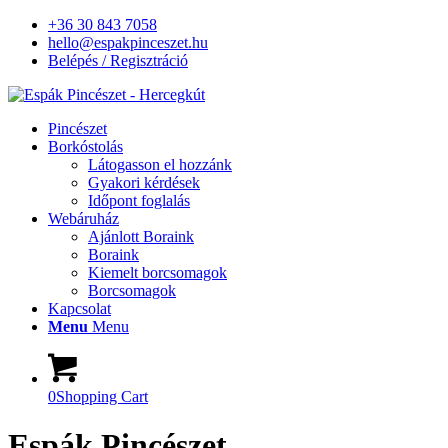
+36 30 843 7058
hello@espakpinceszet.hu
Belépés / Regisztráció
Pincészet
Borkóstolás
Látogasson el hozzánk
Gyakori kérdések
Időpont foglalás
Webáruház
Ajánlott Boraink
Boraink
Kiemelt borcsomagok
Borcsomagok
Kapcsolat
Menu
Menu
0
Shopping Cart
Espák Pincészet