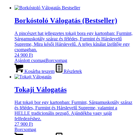
Borkóstoló Válogatás (Bestseller)
A pincészet hat jellegzetes tokaji bora egy kartonban: Furmint,
Sárgamuskotály száraz és félédes, Furmint és Hárslevelű
Supreme, Mira késői Hárslevelű. A teljes kínálat ízelítője egy
csomagban.
24 900
Ft
Ajánlott csomag
Borcsomag
Kosárba teszem
Részletek
Tokaji Válogatás
Hat tokaji bor egy kartonban: Furmint, Sárgamuskotály száraz
és félédes, Furmint és Hárslevelű Supreme, valamint a
HELLE tradicionális pezsgő. Ajándékba vagy saját
felfedezéshez.
27 900
Ft
Borcsomag