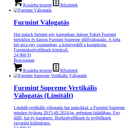
Kosárba teszem
Részletek
Furmint Válogatás
Hat palack furmint egy kartonban: három Tokaji Furmint
birtokbor és három Furmint Supreme dűlőválogatás. A fajta
két arca egy csomagban, a könnyedtől a komplexig.
Furmintkedvelőknek kötelező.
24 900
Ft
Borcsomag
Kosárba teszem
Részletek
Furmint Supreme Vertikális
Válogatás (Limitált)
Limitált vertikális válogatás hat palackkal: a Furmint Supreme
minden évjárata 2015-től 2024-ig, prémium faládában. Egy
dűlő, hat év karaktere. Borkedvelőknek és gyűjtőknek
egyaránt különleges.