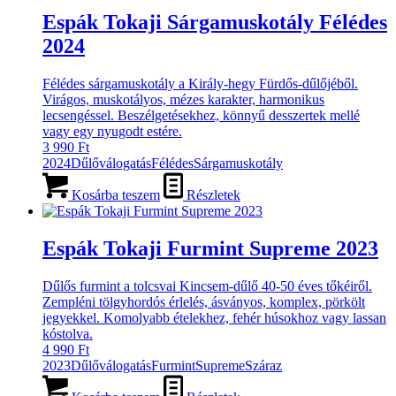
Espák Tokaji Sárgamuskotály Félédes
2024
Félédes sárgamuskotály a Király-hegy Fürdős-dűlőjéből.
Virágos, muskotályos, mézes karakter, harmonikus
lecsengéssel. Beszélgetésekhez, könnyű desszertek mellé
vagy egy nyugodt estére.
3 990
Ft
2024
Dűlőválogatás
Félédes
Sárgamuskotály
Kosárba teszem
Részletek
Espák Tokaji Furmint Supreme 2023
Dűlős furmint a tolcsvai Kincsem-dűlő 40-50 éves tőkéiről.
Zempléni tölgyhordós érlelés, ásványos, komplex, pörkölt
jegyekkel. Komolyabb ételekhez, fehér húsokhoz vagy lassan
kóstolva.
4 990
Ft
2023
Dűlőválogatás
Furmint
Supreme
Száraz