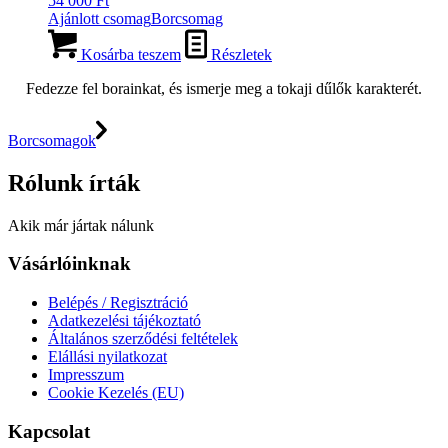
54 000
Ft
Ajánlott csomag
Borcsomag
Kosárba teszem
Részletek
Fedezze fel borainkat, és ismerje meg a tokaji dűlők karakterét.
Borcsomagok
Rólunk írták
Akik már jártak nálunk
Vásárlóinknak
Belépés / Regisztráció
Adatkezelési tájékoztató
Általános szerződési feltételek
Elállási nyilatkozat
Impresszum
Cookie Kezelés (EU)
Kapcsolat