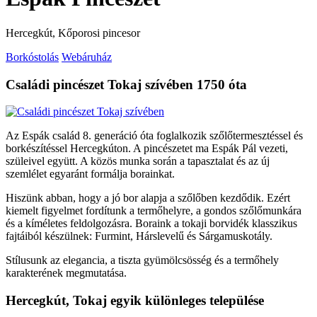
Hercegkút, Kőporosi pincesor
Borkóstolás
Webáruház
Családi pincészet Tokaj szívében 1750 óta
Az Espák család 8. generáció óta foglalkozik szőlőtermesztéssel és
borkészítéssel Hercegkúton. A pincészetet ma Espák Pál vezeti,
szüleivel együtt. A közös munka során a tapasztalat és az új
szemlélet egyaránt formálja borainkat.
Hiszünk abban, hogy a jó bor alapja a szőlőben kezdődik. Ezért
kiemelt figyelmet fordítunk a termőhelyre, a gondos szőlőmunkára
és a kíméletes feldolgozásra. Boraink a tokaji borvidék klasszikus
fajtáiból készülnek: Furmint, Hárslevelű és Sárgamuskotály.
Stílusunk az elegancia, a tiszta gyümölcsösség és a termőhely
karakterének megmutatása.
Hercegkút, Tokaj egyik különleges települése