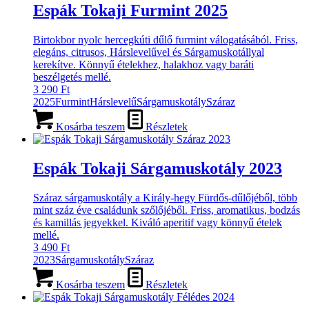
Espák Tokaji Furmint 2025
Birtokbor nyolc hercegkúti dűlő furmint válogatásából. Friss,
elegáns, citrusos, Hárslevelűvel és Sárgamuskotállyal
kerekítve. Könnyű ételekhez, halakhoz vagy baráti
beszélgetés mellé.
3 290
Ft
2025
Furmint
Hárslevelű
Sárgamuskotály
Száraz
Kosárba teszem
Részletek
Espák Tokaji Sárgamuskotály 2023
Száraz sárgamuskotály a Király-hegy Fürdős-dűlőjéből, több
mint száz éve családunk szőlőjéből. Friss, aromatikus, bodzás
és kamillás jegyekkel. Kiváló aperitif vagy könnyű ételek
mellé.
3 490
Ft
2023
Sárgamuskotály
Száraz
Kosárba teszem
Részletek