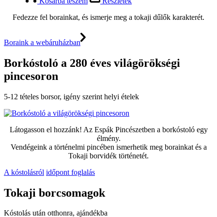
Kosárba teszem
Részletek
Fedezze fel borainkat, és ismerje meg a tokaji dűlők karakterét.
Boraink a webáruházban
Borkóstoló a 280 éves világörökségi
pincesoron
5-12 tételes borsor, igény szerint helyi ételek
Látogasson el hozzánk! Az Espák Pincészetben a borkóstoló egy
élmény.
Vendégeink a történelmi pincében ismerhetik meg borainkat és a
Tokaji borvidék történetét.
A kóstolásról
időpont foglalás
Tokaji borcsomagok
Kóstolás után otthonra, ajándékba